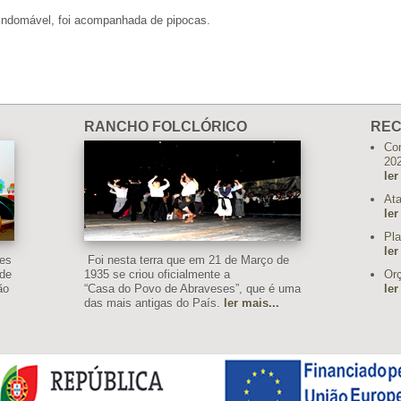
 Indomável, foi acompanhada de pipocas.
RANCHO FOLCLÓRICO
REC
Con
20
ler
Ata
ler
Pla
ler
ses
Foi nesta terra que em 21 de Março de
 de
1935 se criou oficialmente a
Or
ão
“Casa do Povo de Abraveses”, que é uma
ler
das mais antigas do País.
ler mais
...